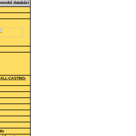
enské databázi
OCALL-CASTING-
adlo