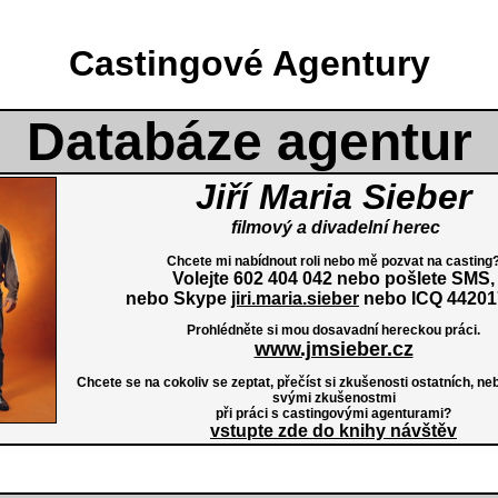
Castingové Agentury
Databáze agentur
Jiří Maria Sieber
filmový a divadelní herec
Chcete mi nabídnout roli nebo mě pozvat na casting
V
olejte 602 404 042 nebo pošlete SMS,
nebo Skype
jiri.maria.sieber
nebo ICQ 44201
Prohlédněte si mou dosavadní hereckou práci.
www.jmsieber.cz
Chcete se na cokoliv se zeptat, přečíst si zkušenosti ostatních, neb
svými zkušenostmi
při
práci s castingovými agenturami?
vstupte zde do knihy návštěv