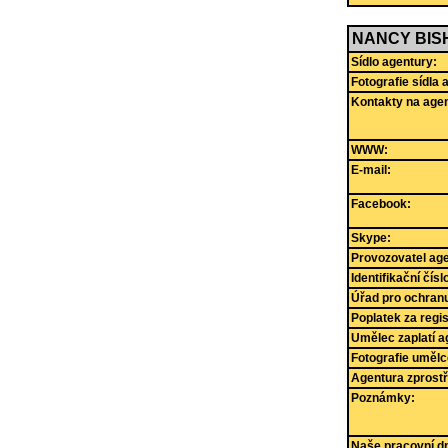
NANCY BIS
Sídlo agentury:
Fotografie sídla 
Kontakty na agen
WWW:
E-mail:
Facebook:
Skype:
Provozovatel age
Identifikační čís
Úřad pro ochranu
Poplatek za regi
Umělec zaplatí a
Fotografie umělc
Agentura zprostř
Poznámky:
Naše pracovní dny