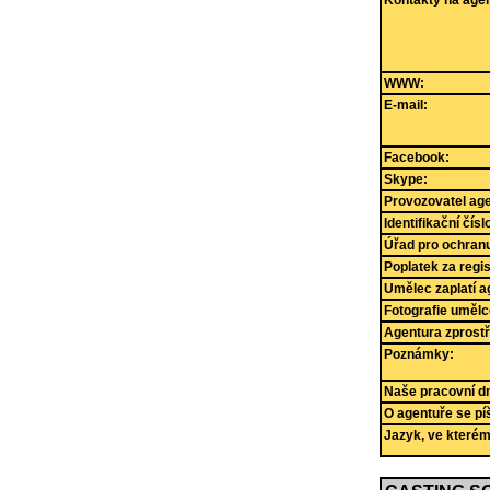
WWW:
E-mail:
Facebook:
Skype:
Provozovatel age
Identifikační čís
Úřad pro ochranu
Poplatek za regi
Umělec zaplatí a
Fotografie umělc
Agentura zprostř
Poznámky:
Naše pracovní dny
O agentuře se pí
Jazyk, ve které