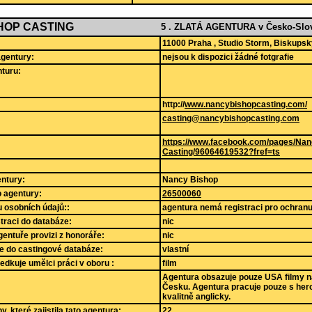
HOP CASTING
5 . ZLATÁ AGENTURA v Česko-Slov
11000 Praha , Studio Storm, Biskupsk
agentury:
nejsou k dispozici žádné fotgrafie
turu:
http://
www.nancybishopcasting.com/
casting@nancybishopcasting.com
https://www.facebook.com/pages/Nan
Casting/96064619532?fref=ts
ntury:
Nancy Bishop
lo agentury:
26500060
 osobních údajů::
agentura nemá registraci pro ochranu
straci do databáze:
nic
gentuře provizi z honoráře:
nic
e do castingové databáze:
vlastní
edkuje umělci práci v oboru :
film
Agentura obsazuje pouze USA filmy n
Česku. Agentura pracuje pouze s herci
kvalitně anglicky.
, které zajistila tato agentura:
22