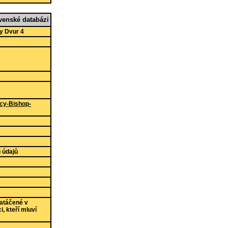
enské databázi
y Dvur 4
cy-Bishop-
 údajů
atáčené v
, kteří mluví