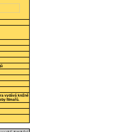
jů
ura vydává knižně
eby filmařů.