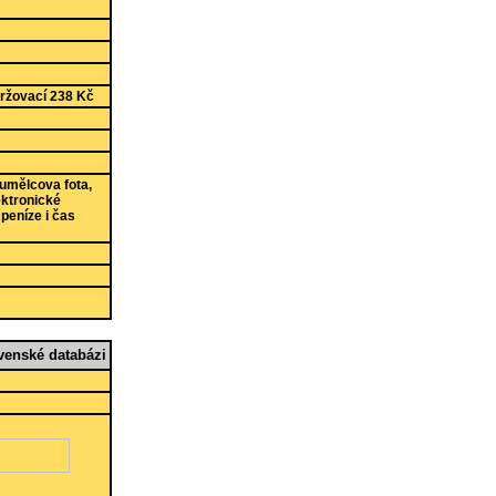
držovací 238 Kč
 umělcova fota,
ektronické
 peníze i čas
enské databázi