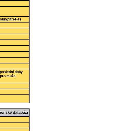
sting?fref=ts
 poslední doby
pro muže,
enské databázi