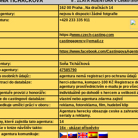
OŇA TICHÁČKOVÁ
8 . ZLATÁ AGENTURA v Česko-Slov
162 00 Praha , Na dračkách 14
agentury:
nejsou k dispozici žádné fotgrafie
turu:
+420 233 335 911
https://
www.czech-casting.com
castingagency@email.cz
https://www.facebook.com/CastingovaAgent
ntury:
Soňa Ticháčková
lo agentury:
47585790
 osobních údajů::
agentura nemá registraci pro ochranu údajů
straci do databáze:
herci-zdarma, komparz-100 Kč Registrace d
agentury prostřednictvím e-mailu je pro v
gentuře provizi z honoráře:
individuálně po dohodě s hercem a velikost
e do castingové databáze:
vlastní nebo agentura zdarma zajistí
edkuje umělci práci v oboru :
reklama, fotoreklama, film, hudební klip
Agentura herecky obsazuje ceske a zahranicn
serialy a reklamy.
, které zajistila tato agentura:
14
še v knize návštěv takto:
16x - ukázat příspěvky
m agentura komunikuje: