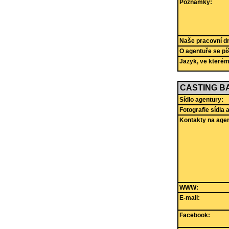
Poznámky:
Naše pracovní dny
O agentuře se pí
Jazyk, ve které
CASTING 
Sídlo agentury:
Fotografie sídla 
Kontakty na agen
WWW:
E-mail:
Facebook: