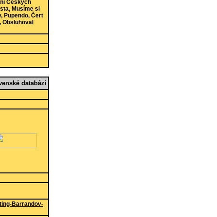
ání Českých
ěsta, Musíme si
y, Pupendo, Čert
, Obsluhoval
enské databázi
ting-Barrandov-