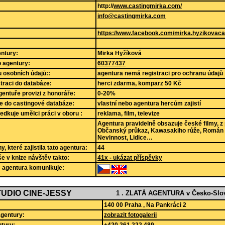
http://
www.castingmirka.com/
info@castingmirka.com
https://www.facebook.com/mirka.hyzikovaca
ntury:
Mirka Hyžíková
lo agentury:
60377437
 osobních údajů::
agentura nemá registraci pro ochranu údajů
straci do databáze:
herci zdarma, komparz 50 Kč
gentuře provizi z honoráře:
0-20%
e do castingové databáze:
vlastní nebo agentura hercům zajistí
edkuje umělci práci v oboru :
reklama, film, televize
Agentura pravidelně obsazuje české filmy, z
Občanský průkaz, Kawasakiho růže, Román 
Nevinnost, Lidice…
, které zajistila tato agentura:
44
še v knize návštěv takto:
41x - ukázat příspěvky
m agentura komunikuje:
UDIO CINE-JESSY
1 . ZLATÁ AGENTURA v Česko-Slov
140 00 Praha , Na Pankráci 2
agentury:
zobrazit fotogalerii
turu:
+420 261 222 489