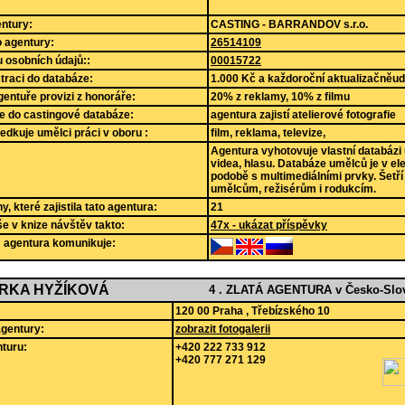
ntury:
CASTING - BARRANDOV s.r.o.
lo agentury:
26514109
 osobních údajů::
00015722
straci do databáze:
1.000 Kč a každoroční aktualizačněu
gentuře provizi z honoráře:
20% z reklamy, 10% z filmu
e do castingové databáze:
agentura zajistí atelierové fotografie
edkuje umělci práci v oboru :
film, reklama, televize,
Agentura vyhotovuje vlastní databázi
videa, hlasu. Databáze umělců je v el
podobě s multimediálními prvky. Šetří
umělcům, režisérům i rodukcím.
, které zajistila tato agentura:
21
še v knize návštěv takto:
47x - ukázat příspěvky
m agentura komunikuje:
IRKA HYŽÍKOVÁ
4 . ZLATÁ AGENTURA v Česko-Slov
120 00 Praha , Třebízského 10
agentury:
zobrazit fotogalerii
turu:
+420 222 733 912
+420 777 271 129