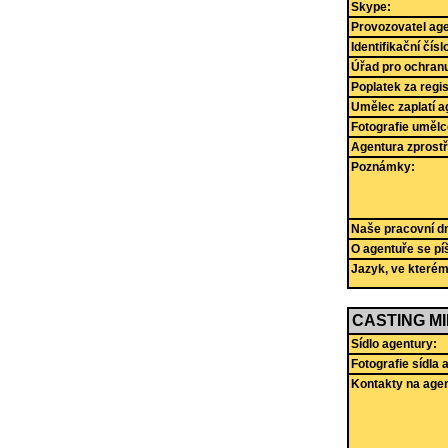
Skype:
Provozovatel age
Identifikační čís
Úřad pro ochranu
Poplatek za regi
Umělec zaplatí a
Fotografie umělc
Agentura zprostř
Poznámky:
Naše pracovní dny
O agentuře se pí
Jazyk, ve které
CASTING M
Sídlo agentury:
Fotografie sídla 
Kontakty na agen