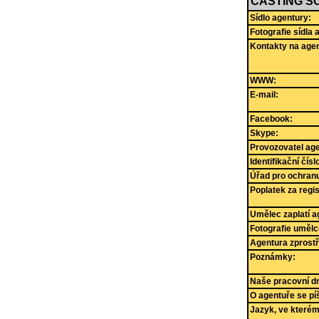
CASTING S
Sídlo agentury:
Fotografie sídla 
Kontakty na agen
WWW:
E-mail:
Facebook:
Skype:
Provozovatel age
Identifikační čís
Úřad pro ochranu
Poplatek za regi
Umělec zaplatí a
Fotografie umělc
Agentura zprostř
Poznámky:
Naše pracovní dny
O agentuře se pí
Jazyk, ve které