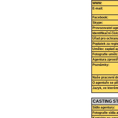
WWW:
E-mail:
Facebook:
Skype:
Provozovatel age
Identifikační čís
Úřad pro ochranu
Poplatek za regi
Umělec zaplatí a
Fotografie umělc
Agentura zprostř
Poznámky:
Naše pracovní dny
O agentuře se pí
Jazyk, ve které
CASTING ST
Sídlo agentury:
Fotografie sídla 
Kontakty na agen