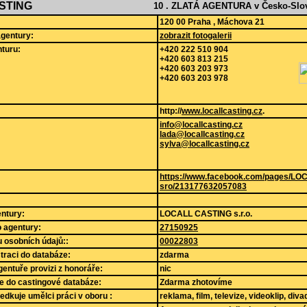
STING
10 . ZLATÁ AGENTURA v Česko-Slov
120 00 Praha , Máchova 21
agentury:
zobrazit fotogalerii
turu:
+420 222 510 904
+420 603 813 215
+420 603 203 973
+420 603 203 978
http://
www.locallcasting.cz
.
info@locallcasting.cz
lada@locallcasting.cz
sylva@locallcasting.cz
https://www.facebook.com/pages/L
sro/213177632057083
ntury:
LOCALL CASTING s.r.o.
lo agentury:
27150925
 osobních údajů::
00022803
straci do databáze:
zdarma
gentuře provizi z honoráře:
nic
e do castingové databáze:
Zdarma zhotovíme
edkuje umělci práci v oboru :
reklama, film, televize, videoklip, div