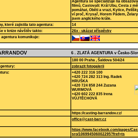
Agentura se specializuje na obsazov
filmů. Castovali: Král Ubu, Cesta z m
pomáhat, Oběti a vrazi, Kytice, Pelíšk
ví proč, Krysař, Horem Pádem, Želary
jsem anglického krále.
, které zajistila tato agentura:
14
še v knize návštěv takto:
26x - ukázat příspěvky
m agentura komunikuje:
BARRANDOV
6 . ZLATÁ AGENTURA v Česko-Slov
180 00 Praha , Šaldova 504/24
agentury:
zobrazit fotogalerii
turu:
+420 222 316 100
+420 724 282 313 Ing. Radek
HRUŠKA
+420 724 858 244 Zuzana
WURMOVÁ
+420 602 222 835 Irena
VŮJTĚCHOVÁ
https://casting-barrandov.cz/
office@cast-barr.cz
https://www.facebook.com/pages/Cas
sro/106994506002295?fref=ts