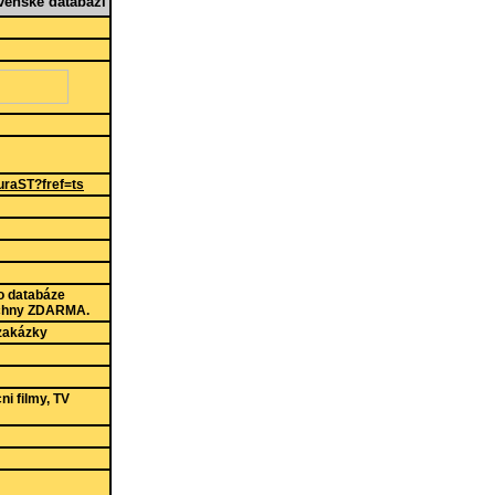
enské databázi
uraST?fref=ts
o databáze
šechny ZDARMA.
i zakázky
i filmy, TV