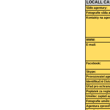
LOCALL CA
Sídlo agentury:
Fotografie sídla 
Kontakty na agen
WWW:
E-mail:
Facebook:
Skype:
Provozovatel age
Identifikační čís
Úřad pro ochranu
Poplatek za regi
Umělec zaplatí a
Fotografie umělc
Agentura zprostř