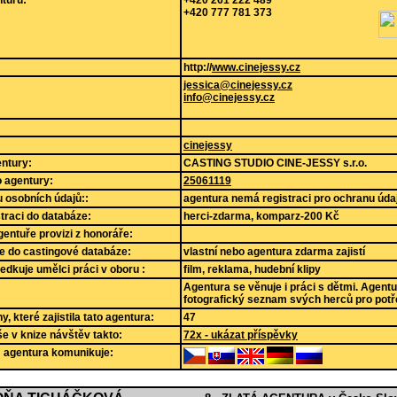
+420 777 781 373
http://
www.cinejessy.cz
jessica@cinejessy.cz
info@cinejessy.cz
cinejessy
ntury:
CASTING STUDIO CINE-JESSY s.r.o.
lo agentury:
25061119
 osobních údajů::
agentura nemá registraci pro ochranu úda
straci do databáze:
herci-zdarma, komparz-200 Kč
gentuře provizi z honoráře:
e do castingové databáze:
vlastní nebo agentura zdarma zajistí
edkuje umělci práci v oboru :
film, reklama, hudební klipy
Agentura se věnuje i práci s dětmi. Agent
fotografický seznam svých herců pro potř
, které zajistila tato agentura:
47
še v knize návštěv takto:
72x - ukázat příspěvky
m agentura komunikuje: