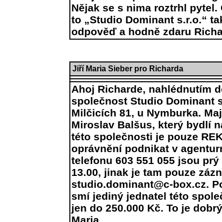
Nějak se s nima roztrhl pytel.
to „Studio Dominant s.r.o.“ ta
odpověď a hodně zdaru Richa
Jiří Maria Sieber pro Richarda
Ahoj Richarde, nahlédnutím do
společnost Studio Dominant s.
Milčicích 81, u Nymburka. Maj
Miroslav Balšus, který bydlí 
této společnosti je pouze R
oprávnění podnikat v agentur
telefonu 603 551 055 jsou prý
13.00, jinak je tam pouze záz
studio.dominant@c-box.cz. Po
smí jediný jednatel této spo
jen do 250.000 Kč. To je dobrý
Maria