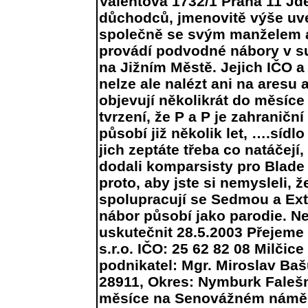
Valentova 1732/1 Praha 11 Jd
důchodců, jmenovitě výše uv
společně se svým manželem a
provádí podvodné nábory v s
na Jižním Městě. Jejich IČO a 
nelze ale nalézt ani na aresu 
objevují několikrát do měsíce 
tvrzení, že P a P je zahraničn
působí již několik let, ….síd
jich zeptáte třeba co natáčejí
dodali komparsisty pro Blade 
proto, aby jste si nemysleli, že
spolupracují se Sedmou a Ext
nábor působí jako parodie. N
uskutečnit 28.5.2003 Přejeme 
s.r.o. IČO: 25 62 82 08 Milči
podnikatel: Mgr. Miroslav Bašu
28911, Okres: Nymburk Falešn
měsíce na Senovážném náměstí 