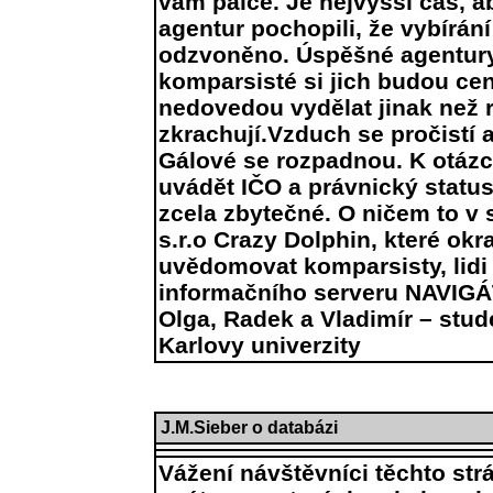
vám palce. Je nejvyšší čas, a
agentur pochopili, že vybírán
odzvoněno. Úspěšné agentury 
komparsisté si jich budou ceni
nedovedou vydělat jinak než 
zkrachují.Vzduch se pročistí 
Gálové se rozpadnou. K otázce
uvádět IČO a právnický status
zcela zbytečné. O ničem to v 
s.r.o Crazy Dolphin, které okra
uvědomovat komparsisty, lidi
informačního serveru NAV
Olga, Radek a Vladimír – stude
Karlovy univerzity
J.M.Sieber o databázi
Vážení návštěvníci těchto strá