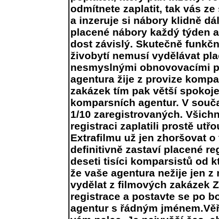
odmítnete zaplatit, tak vás z
a inzeruje si nábory klidně dá
placené nábory každý týden a 
dost závislý. Skutečně funkčn
živobytí nemusí vydělávat pl
nesmyslnými obnovovacími p
agentura žije z provize komp
zakázek tím pak větší spokoje
komparsních agentur. V souča
1/10 zaregistrovaných. Všichni
registraci zaplatili prostě utř
Extrafilmu už jen zhoršovat o 
definitivně zastaví placené r
deseti tisíci komparsistů od k
že vaše agentura nežije jen z 
vydělat z filmových zakázek 
registrace a postavte se po 
agentur s řádným jménem.Věř