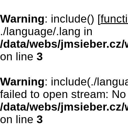
Warning
: include() [
funct
./language/.lang in
/data/webs/jmsieber.cz
on line
3
Warning
: include(./langu
failed to open stream: No 
/data/webs/jmsieber.cz
on line
3