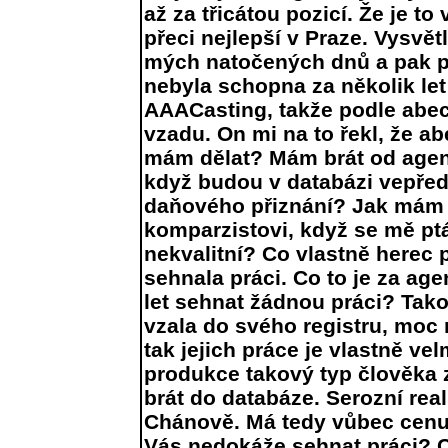
až za třicátou pozicí. Že je to
přeci nejlepší v Praze. Vysvě
mých natočených dnů a pak p
nebyla schopna za několik le
AAACasting, takže podle abe
vzadu. On mi na to řekl, že ab
mám dělat? Mám brát od agentu
když budou v databázi vepředu
daňového přiznání? Jak mám 
komparzistovi, když se mě ptá 
nekvalitní? Co vlastně herec
sehnala práci. Co to je za age
let sehnat žádnou práci? Tako
vzala do svého registru, moc
tak jejich práce je vlastně vel
produkce takový typ člověka 
brát do databáze. Serozní rea
Chánově. Má tedy vůbec cenu r
Vás nedokáže sehnat práci? Co