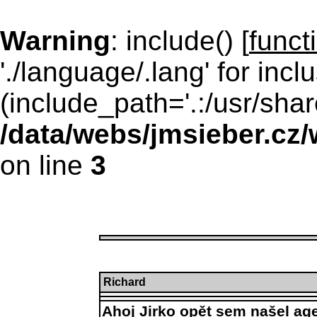
Warning
: include() [
funct
'./language/.lang' for incl
(include_path='.:/usr/shar
/data/webs/jmsieber.cz
on line
3
Richard
Ahoj Jirko opět sem našel ag