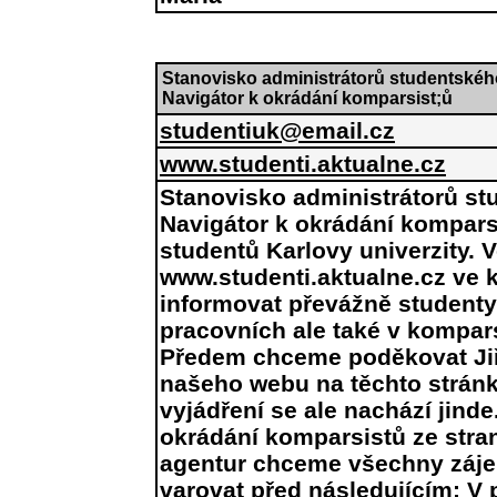
Stanovisko administrátorů studentské
Navigátor k okrádání komparsist;ů
studentiuk@email.cz
www.studenti.aktualne.cz
Stanovisko administrátorů st
Navigátor k okrádání kompar
studentů Karlovy univerzity.
www.studenti.aktualne.cz ve 
informovat převážně studenty 
pracovních ale také v kompar
Předem chceme poděkovat Jiří
našeho webu na těchto strán
vyjádření se ale nachází jind
okrádání komparsistů ze stra
agentur chceme všechny záje
varovat před následujícím: V