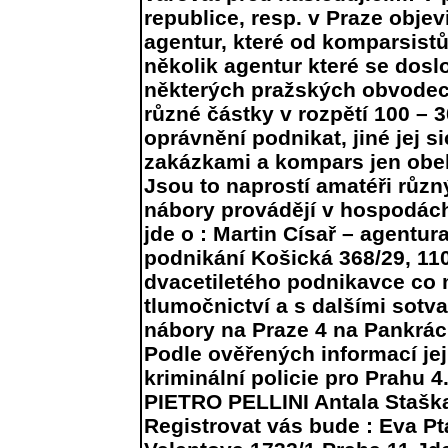
republice, resp. v Praze obj
agentur, které od komparsistů 
několik agentur které se dosl
některých pražských obvodech
různé částky v rozpětí 100 – 
oprávnění podnikat, jiné jej s
zakázkami a kompars jen obel
Jsou to naprostí amatéři různ
nábory provádějí v hospodách
jde o : Martin Císař – agentur
podnikání Košická 368/29, 110
dvacetiletého podnikavce co
tlumočnictví a s dalšími sot
nábory na Praze 4 na Pankráci
Podle ověřených informací jeji
kriminální policie pro Prahu 4
PIETRO PELLINI Antala Staška
Registrovat vás bude : Eva P