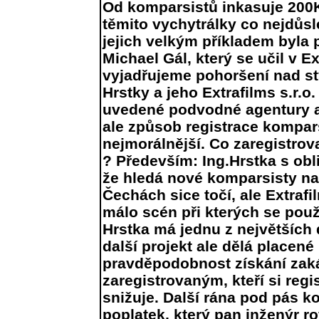
Od komparsistů inkasuje 200
těmito vychytrálky co nejdůsl
jejich velkým příkladem byla 
Michael Gál, který se učil v Ex
vyjadřujeme pohoršení nad st
Hrstky a jeho Extrafilms s.r.o
uvedené podvodné agentury a n
ale způsob registrace kompar
nejmorálnější. Co zaregistro
? Především: Ing.Hrstka s obl
že hledá nové komparsisty na 
Čechách sice točí, ale Extrafi
málo scén při kterých se použ
Hrstka má jednu z největších
další projekt ale dělá placené
pravděpodobnost získání za
zaregistrovaným, kteří si regi
snižuje. Další rána pod pás 
poplatek, který pan inženýr r