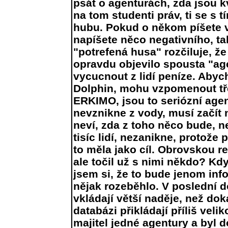
psát o agenturách, zda jsou kv
na tom studenti práv, ti se s
hubu. Pokud o někom píšete v
napíšete něco negativního, tak
"potrefená husa" rozčiluje, ž
opravdu objevilo spousta "agen
vycucnout z lidí peníze. Abyc
Dolphin, mohu vzpomenout tř
ERKIMO, jsou to seriózní age
nevznikne z vody, musí začít 
neví, zda z toho něco bude, n
tisíc lidí, nezanikne, protož
to měla jako cíl. Obrovskou r
ale točil už s nimi někdo? Kdy
jsem si, že to bude jenom inf
nějak rozeběhlo. V poslední 
vkládají větší naděje, než do
databázi přikládají příliš vel
majitel jedné agentury a byl d