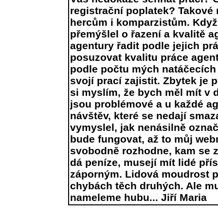
registrační poplatek? Takové 
hercům i komparzistům. Když 
přemýšlel o řazení a kvalitě a
agentury řadit podle jejich p
posuzovat kvalitu práce agent
podle počtu mých natáčecích 
svojí prací zajistit. Zbytek 
si myslím, že bych měl mít v d
jsou problémové a u každé ag
návštěv, které se nedají smaz
vymyslel, jak nenásilně označ
bude fungovat, až to můj web
svobodně rozhodne, kam se za
dá peníze, musejí mít lidé pří
záporným. Lidová moudrost pře
chybách těch druhých. Ale mu
nameleme hubu... Jiří Maria