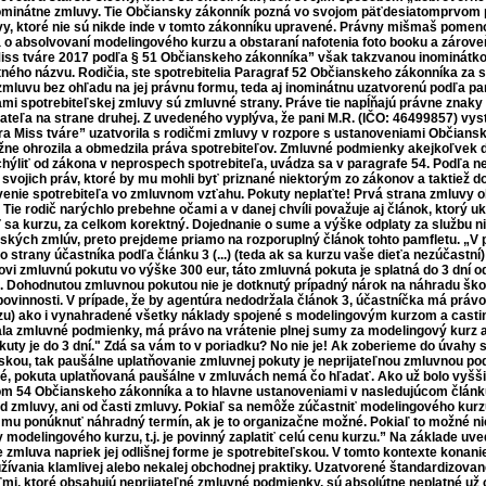
ominátne zmluvy. Tie Občiansky zákonník pozná vo svojom päťdesiatomprvom p
, ktoré nie sú nikde inde v tomto zákonníku upravené. Právny mišmaš pomen
 absolvovaní modelingového kurzu a obstaraní nafotenia foto booku a zárove
iss tváre 2017 podľa § 51 Občianskeho zákonníka” však takzvanou inominátko
tného názvu. Rodičia, ste spotrebitelia Paragraf 52 Občianskeho zákonníka za 
mluvu bez ohľadu na jej právnu formu, teda aj inominátnu uzatvorenú podľa pa
ami spotrebiteľskej zmluvy sú zmluvné strany. Práve tie napĺňajú právne znaky
vateľa na strane druhej. Z uvedeného vyplýva, že pani M.R. (IČO: 46499857) vy
a Miss tváre” uzatvorila s rodičmi zmluvy v rozpore s ustanoveniami Občians
ne ohrozila a obmedzila práva spotrebiteľov. Zmluvné podmienky akejkoľvek
ýliť od zákona v neprospech spotrebiteľa, uvádza sa v paragrafe 54. Podľa ne
svojich práv, ktoré by mu mohli byť priznané niektorým zo zákonov a taktiež
enie spotrebiteľa vo zmluvnom vzťahu. Pokuty neplaťte! Prvá strana zmluvy 
. Tie rodič narýchlo prebehne očami a v danej chvíli považuje aj článok, ktorý 
ť sa kurzu, za celkom korektný. Dojednanie o sume a výške odplaty za službu 
ských zmlúv, preto prejdeme priamo na rozporuplný článok tohto pamfletu. „V 
o strany účastníka podľa článku 3 (...) (teda ak sa kurzu vaše dieťa nezúčastní)
ovi zmluvnú pokutu vo výške 300 eur, táto zmluvná pokuta je splatná do 3 dní 
 Dohodnutou zmluvnou pokutou nie je dotknutý prípadný nárok na náhradu ško
ovinnosti. V prípade, že by agentúra nedodržala článok 3, účastníčka má právo
zu) ako i vynahradené všetky náklady spojené s modelingovým kurzom a castin
la zmluvné podmienky, má právo na vrátenie plnej sumy za modelingový kurz a
kuty je do 3 dní." Zdá sa vám to v poriadku? No nie je! Ak zoberieme do úvahy 
ľskou, tak paušálne uplatňovanie zmluvnej pokuty je neprijateľnou zmluvnou p
 pokuta uplatňovaná paušálne v zmluvách nemá čo hľadať. Ako už bolo vyšši
om 54 Občianskeho zákonníka a to hlavne ustanoveniami v nasledujúcom článku
d zmluvy, ani od časti zmluvy. Pokiaľ sa nemôže zúčastniť modelingového kur
, mu ponúknuť náhradný termín, ak je to organizačne možné. Pokiaľ to možné ni
 modelingového kurzu, t.j. je povinný zaplatiť celú cenu kurzu.” Na základe u
 zmluva napriek jej odlišnej forme je spotrebiteľskou. V tomto kontexte konani
ívania klamlivej alebo nekalej obchodnej praktiky. Uzatvorené štandardizovan
ľmi, ktoré obsahujú neprijateľné zmluvné podmienky, sú absolútne neplatné už 