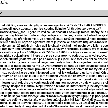
väzné.
?
ž několik lidí, kteří se cítí býti podvedení agenturami EXYNET a LARA MODELS
cz/modelingova-agentura-penize-casting-jicinsko-foi-/hradec-zpravy.aspx?
dec-zpravy_the . Agentura loví na Facebooku a oslovuje mladé slečny, že z n
vy casting. Maminkám slečen dají podepsat smlouvu, že si u nich objednávají š
ní a účasti na přehlídce miss. Ve smlouvě je, že když se nedostaví nebo odstoup
eden účastník mi napsal: Agentura ktera je psana ve smlouve http://lara-model
bylo tam asi 20 mladych holek ucili je chuzi, vsichmi meli pochyby o jejich vys
o tam byly smlouvu podepsaly akorat ze kazdy z rozdilnou castkou my meli 45
 semifinale pokuta 3000 jini meli 5500kč + 1500 kč a kdyz se nezucastni semif
i na nizke socialni urovni ktere pry pres syna ktery to podepsal za ni vyhrozoval
 aspon 2800kč jinak exekuce pos skonceni jak jsem se o tom vsichni na chodbe
to ze ma kazdy jinou sumu tak argumentovaly uplne zvlastne jeden pan si to na
sti jestli to pujde slyset na me uz vyl rozzureny od rana ze jsem si udelal foto a
 lidi okolo rikaly ze mam pravdu a ma me vyslechnout potom na me vyletela je
muze poslouchat ze vyrim hlouposti tam meli lektorku ktera ucila tu chuzi Kris
gentury EXYNET a jak jsem to tam vsechno vylozil tak uz trvaly at jdeme pryc 
to nasel foto jeste u exynet tak nevime co jsi o tom mame myslet vsichni rodi
smlouvu jsetli pak chcete kouknout jeslti tam neni neco co by bylo v rozporu 
 byl byl udajne M.P. Nitra - Mojmirovice a ten ma na internetu ze je nejaky zed
ich rikaly ostatni co nasly s nekolika lidmi mame na sebe kontakt kdyz nekdo ne
elo probehnout foceni toho fotobooku nejspis v tom samem hotelu jako dnes. D
te našla na youtube video je tam primo ten chlap ktery vystupuje a je podeps
tené, ale celé to vypadá jako organizovaná skupina lidí, kteří lákají děvčata na
 Podíval jsem se tedy na smlouvu, kterou rodiče podepsali. Je uzavřená s Mode
nul jsem tedy do registru podnikatelů Slovenska, tam však neexistuje žádn