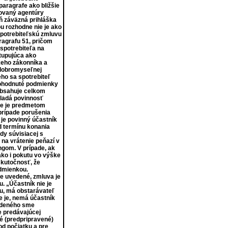
aragrafe ako bližšie
ovaný agentúry
ň záväzná prihláška
u rozhodne nie je ako
spotrebiteľskú zmluvu
ragrafu 51, pričom
 spotrebiteľa na
stupujúca ako
keho zákonníka a
 dobromyseľnej
ho sa spotrebiteľ
 dohodnuté podmienky
obsahuje celkom
ukladá povinnosť
nie je predmetom
prípade porušenia
 je povinný účastník
od termínu konania
dy súvisiacej s
 na vrátenie peňazí v
gom. V prípade, ak
ko i pokutu vo výške
skutočnosť, že
odmienkou.
e uvedené, zmluva je
. „Účastník nie je
zu, má obstarávateľ
e je, nemá účastník
vedeného sme
e predávajúcej
é (predpripravené)
od počiatku a pre