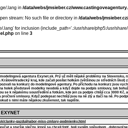
age/.lang in
/data/webs/jmsieber.cz/www.castingoveagentury.
 open stream: No such file or directory in
/data/webs/jmsieber.c
e/.lang' for inclusion (include_path='.:/usr/share/php5:/usr/share/
el.php
on line
3
 modelingová agentura Exynet.sk. Prý už měli nějaké problémy na Slovensku, ny
a Královéhradecký kraj, kde začali posílat holkám (většinou ze středních škol) 
ádi pozvali na konkurz do modelingové agentury. Po příchodu na konkurz jsou vych
tšina holek představě modelky neodolá a když dojde na podpis smlouvy, tak bohuž
ou se k nějakému soustředění a fotkám, kde jen za podpis chtějí cca 3000 Kč, a
 pročtení smlouvy. Když podepsat nechtějí jsou na ně zlý a tlačí na ně. Po podpi
Pokud s nimi máte nějakou zkušenost, tak napište.
y EXYNET
d.sk/clanky-gazduj/nabor-miss-zmluvy-podmienky.html
evčat a staršie slečny, ktoré sa chceli fotiť, boli svojím spôsobom „dobrovoľn