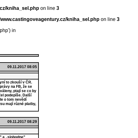
cz/kniha_sel.php
on line
3
z/www.castingoveagentury.cz/kniha_sel.php
on line
3
php') in
09.11.2017 08:05
ní to zkouší v ČR.
zprávy na FB, že se
váleny, ptají se co by
el podepíše. Další
le o tom nevědí
su mají různé platby,
09.11.2017 08:29
e” a „slobodne”