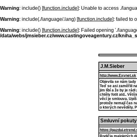
Warning
: include() [
function.include
]: Unable to access ./langu
Warning
: include(./language/.lang) [
function.include
]: failed to
Warning
: include() [
function.include
]: Failed opening './languag
/data/webs/jmsieber.cz/www.castingoveagentury.cz/kniha_s
J.M.Sieber
http://www.Exynet.sk
Objevila se nám tady
Teď se asi zaměřili n
jim líbí a že by je r
chtěly fotit atd.. Vě
věcí je smlouva. Upíš
protože nemají čas na
o kterých nevěděly. 
Smluvní pokut
https://gazduj.etren
Rodičia maloletých di