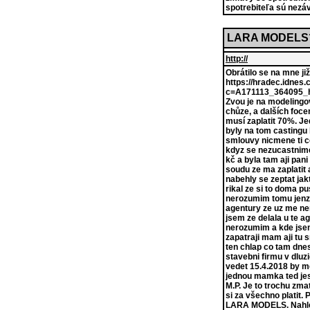
spotrebiteľa sú nezá
LARA MODELS
http://
Obrátilo se na mne ji
https://hradec.idnes.
c=A171113_364095_hra
Zvou je na modelingo
chůze, a dalších foce
musí zaplatit 70%. J
byly na tom castingu 
smlouvy nicmene ti c
kdyz se nezucastnime
kč a byla tam aji pan
soudu ze ma zaplatit
nabehly se zeptat jak
rikal ze si to doma pu
nerozumim tomu jenze
agentury ze uz me ne
jsem ze delala u te a
nerozumim a kde jsem 
zapatraji mam aji tu 
ten chlap co tam dnes
stavebni firmu v dluz
vedet 15.4.2018 by m
jednou mamka ted jes
M.P. Je to trochu zma
si za všechno platit.
LARA MODELS. Nahléd