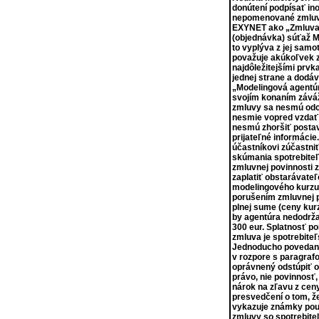
donútení podpísať in
nepomenované zmluvy
EXYNET ako „Zmluva o
(objednávka) súťaž M
to vyplýva z jej samo
považuje akúkoľvek z
najdôležitejšími prvk
jednej strane a dodá
„Modelingová agentúr
svojím konaním záváž
zmluvy sa nesmú odch
nesmie vopred vzdať 
nesmú zhoršiť postav
prijateľné informácie
účastníkovi zúčastni
skúmania spotrebiteľ
zmluvnej povinnosti z
zaplatiť obstarávateľ
modelingového kurzu.
porušením zmluvnej p
plnej sume (ceny kur
by agentúra nedodrža
300 eur. Splatnosť po
zmluva je spotrebite
Jednoducho povedané,
v rozpore s paragraf
oprávnený odstúpiť o
právo, nie povinnosť
nárok na zľavu z ceny
presvedčení o tom, že
vykazuje známky použ
zmluvy so spotrebite