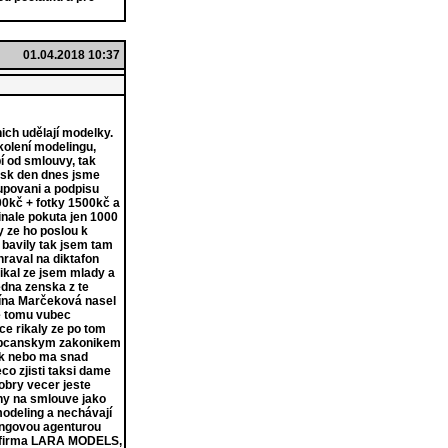
01.04.2018 10:37
ich udělají modelky.
kolení modelingu,
í od smlouvy, tak
s.sk den dnes jsme
tupovani a podpisu
00kč + fotky 1500kč a
inale pokuta jen 1000
y ze ho poslou k
 bavily tak jsem tam
hraval na diktafon
 rikal ze jsem mlady a
dna zenska z te
tína Marčeková nasel
ze tomu vubec
ce rikaly ze po tom
s obcanskym zakonikem
nik nebo ma snad
co zjisti taksi dame
obry vecer jeste
any na smlouve jako
 modeling a nechávají
lingovou agenturou
á firma LARA MODELS,