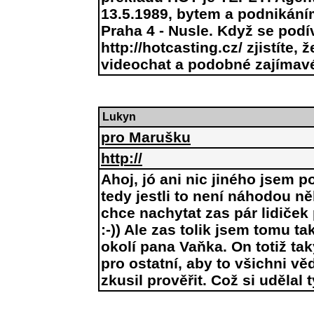
13.5.1989, bytem a podnikáním
Praha 4 - Nusle. Když se podí
http://hotcasting.cz/ zjistíte, 
videochat a podobné zajímavé 
Lukyn
pro Marušku
http://
Ahoj, jó ani nic jiného jsem 
tedy jestli to není náhodou n
chce nachytat zas pár lidiče
:-)) Ale zas tolik jsem tomu t
okolí pana Vaňka. On totiž ta
pro ostatní, aby to všichni v
zkusil prověřit. Což si udělal 