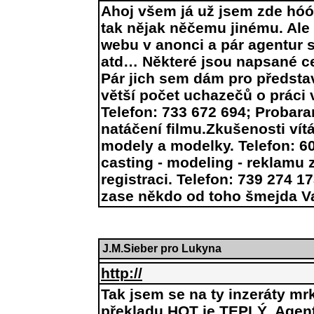
Ahoj všem já už jsem zde hóó
tak nějak něčemu jinému. Ale 
webu v anonci a pár agentur sh
atd… Některé jsou napsané ce
Pár jich sem dám pro předst
větší počet uchazečů o práci
Telefon: 733 672 694; Probara
natáčení filmu.Zkušenosti vít
modely a modelky. Telefon: 6
casting - modeling - reklamu 
registraci. Telefon: 739 274 1
zase někdo od toho šmejda Va
J.M.Sieber pro Lukyna
http://
Tak jsem se na ty inzeráty mrk
překladu HOT je TEPLÝ. Agent