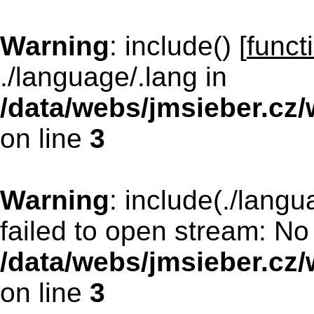
Warning
: include() [
funct
./language/.lang in
/data/webs/jmsieber.cz
on line
3
Warning
: include(./langu
failed to open stream: No 
/data/webs/jmsieber.cz
on line
3