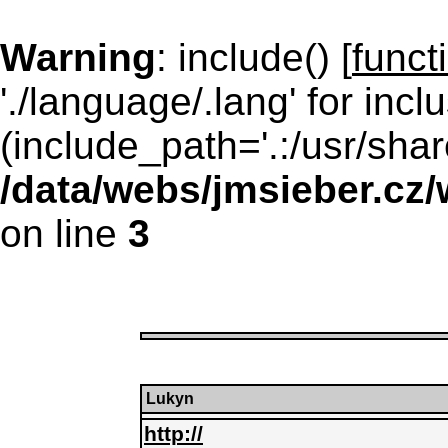
Warning
: include() [
funct
'./language/.lang' for incl
(include_path='.:/usr/shar
/data/webs/jmsieber.cz
on line
3
Lukyn
http://