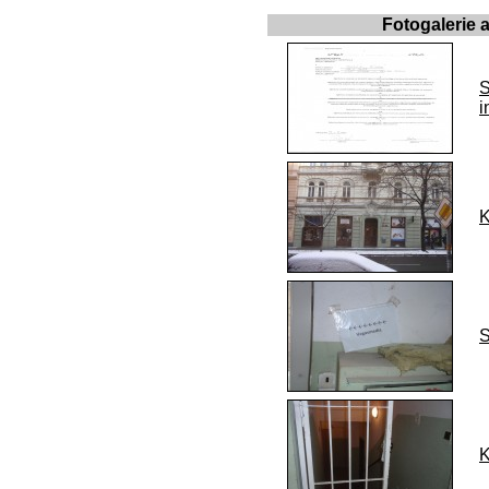
Fotogalerie
S
i
K
S
K