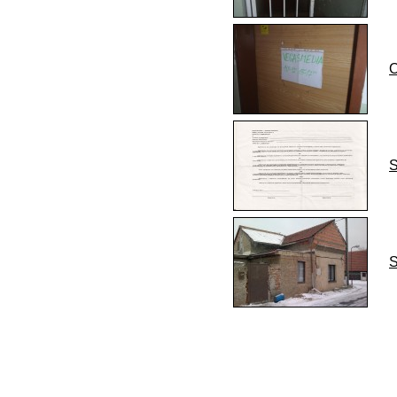
O
S
S